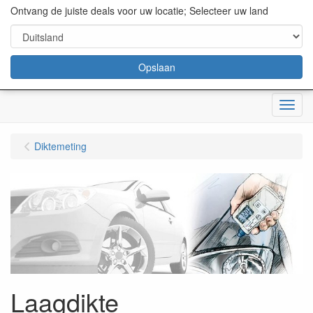
content="18/11/2025″/>
Ontvang de juiste deals voor uw locatie; Selecteer uw land
Opslaan
Menu
Diktemeting
Laagdikte