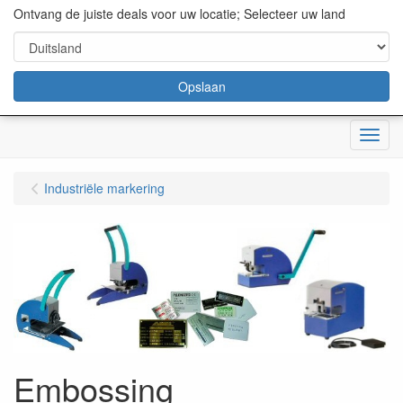
content="18/11/2025″/>
Ontvang de juiste deals voor uw locatie; Selecteer uw land
Opslaan
Menu
Industriële markering
Embossing