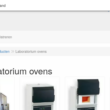
land
istreren
ducten
Laboratorium ovens
atorium ovens