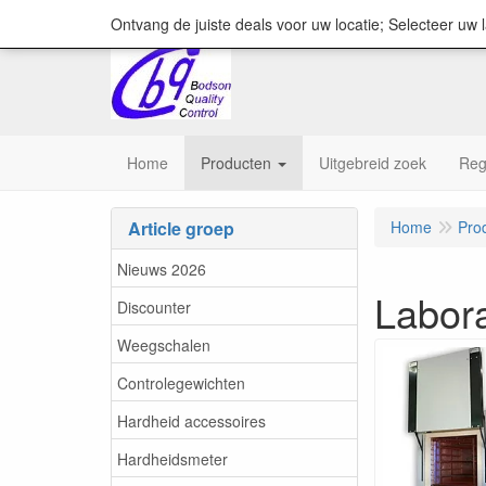
content="18/11/2025″/>
Ontvang de juiste deals voor uw locatie; Selecteer uw 
Home
Producten
Uitgebreid zoek
Reg
Article groep
Home
Pro
Nieuws 2026
Labor
Discounter
Weegschalen
Controlegewichten
Hardheid accessoires
Hardheidsmeter