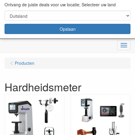
content="18/11/2025″/>
Ontvang de juiste deals voor uw locatie; Selecteer uw land
Opslaan
Menu
Producten
Hardheidsmeter