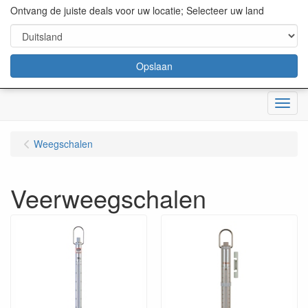
content="18/11/2025″/>
Ontvang de juiste deals voor uw locatie; Selecteer uw land
Opslaan
Menu
Weegschalen
Veerweegschalen