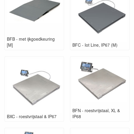
BFB - met ijkgoedkeuring
[M]
BFC - Iot Line, IP67 (M)
BFN - roestvrijstaal, XL &
BXC - roestvrijstaal & IP67
IP68