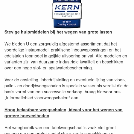
Stevige hulpmiddelen bij het wegen van grote lasten
We bieden U een zorgvuldig afgestemd assortiment dat het
voordelige instapmodel, praktische inbouwoplossingen en het
edelstalen topmodel in geijkte uitvoering omvat. Alle modellen en
varianten zijn van duurzame industriele kwaliteit en beschikken
over een hoge stof- en spatwaterbescherming.
Voor de opstelling, inbedrijfstelling en eventuele ijking van vloer-,
pallet- en doorijdweegschalen is speciale vakkennis vereist die de
basis vormt van een succesvolle verkoop. Vraag hiervoor ons
„Informatieblad vloerweegschalen“ aan.
Hoog belastbare weegschalen, ideaal voor het wegen van
grotere hoeveelheden
Het weegbereik van een tafelweegschaal is vaak niet groot
genoeg om een groter aantal stuks, grote verpakkingen of