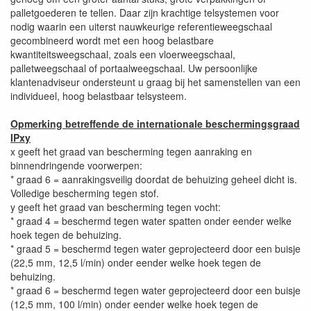
palletgoederen te tellen. Daar zijn krachtige telsystemen voor
nodig waarin een uiterst nauwkeurige referentieweegschaal
gecombineerd wordt met een hoog belastbare
kwantiteitsweegschaal, zoals een vloerweegschaal,
palletweegschaal of portaalweegschaal. Uw persoonlijke
klantenadviseur ondersteunt u graag bij het samenstellen van een
individueel, hoog belastbaar telsysteem.
Opmerking betreffende de internationale beschermingsgraad
IPxy
x geeft het graad van bescherming tegen aanraking en
binnendringende voorwerpen:
* graad 6 = aanrakingsveilig doordat de behuizing geheel dicht is.
Volledige bescherming tegen stof.
y geeft het graad van bescherming tegen vocht:
* graad 4 = beschermd tegen water spatten onder eender welke
hoek tegen de behuizing.
* graad 5 = beschermd tegen water geprojecteerd door een buisje
(22,5 mm, 12,5 l/min) onder eender welke hoek tegen de
behuizing.
* graad 6 = beschermd tegen water geprojecteerd door een buisje
(12,5 mm, 100 l/min) onder eender welke hoek tegen de