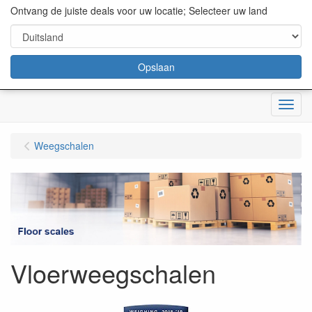
content="18/11/2025″/>
Ontvang de juiste deals voor uw locatie; Selecteer uw land
Opslaan
Menu
Weegschalen
Vloerweegschalen