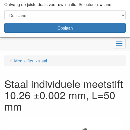
content="18/11/2025″/>
Ontvang de juiste deals voor uw locatie; Selecteer uw land
Opslaan
Menu
Meetstiften - staal
Staal individuele meetstift
10.26 ±0.002 mm, L=50
mm