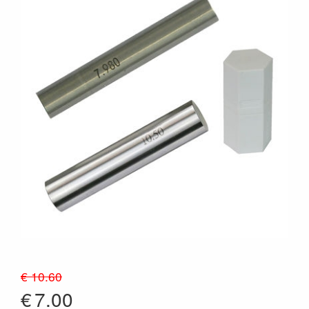
€ 10.60
€
7.00