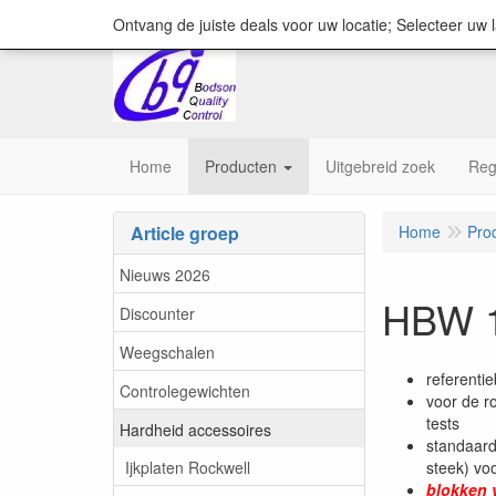
content="18/11/2025″/>
Ontvang de juiste deals voor uw locatie; Selecteer uw 
Home
Producten
Uitgebreid zoek
Reg
Article groep
Home
Pro
Nieuws 2026
HBW 1
Discounter
Weegschalen
referenti
Controlegewichten
voor de r
tests
Hardheid accessoires
standaard
Ijkplaten Rockwell
steek) vo
blokken v