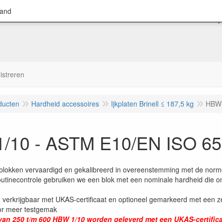
land
istreren
ducten
Hardheid accessoires
Ijkplaten Brinell ≤ 187,5 kg
HBW 
/10 - ASTM E10/EN ISO 6
eblokken vervaardigd en gekalibreerd in overeenstemming met de no
outinecontrole gebruiken we een blok met een nominale hardheid die o
 verkrijgbaar met UKAS-certificaat en optioneel gemarkeerd met een 
or meer testgemak
an 250 t/m 600 HBW 1/10 worden geleverd met een UKAS-certificaat