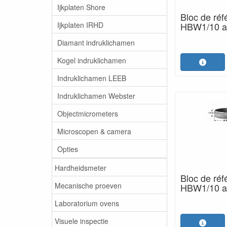
Ijkplaten Shore
Bloc de réf
Ijkplaten IRHD
HBW1/10 av
Diamant indruklichamen
Kogel indruklichamen
Indruklichamen LEEB
Indruklichamen Webster
Objectmicrometers
Microscopen & camera
Opties
Hardheidsmeter
Bloc de réf
Mecanische proeven
HBW1/10 av
Laboratorium ovens
Visuele inspectie