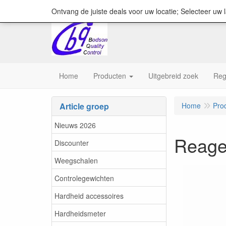
content="18/11/2025″/>
Ontvang de juiste deals voor uw locatie; Selecteer uw 
Home
Producten
Uitgebreid zoek
Reg
Article groep
Home
Pro
Nieuws 2026
Reage
Discounter
Weegschalen
Controlegewichten
Hardheid accessoires
Hardheidsmeter