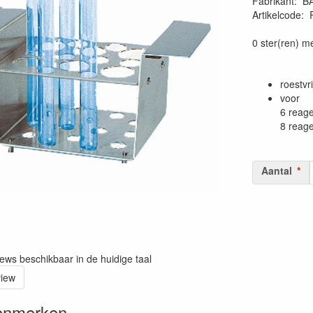
Fabrikant
:
B
Artikelcode
:
0 ster(ren) m
roestvri
voor
6 reage
8 reage
Aantal
iews beschikbaar in de huidige taal
view
enmerken