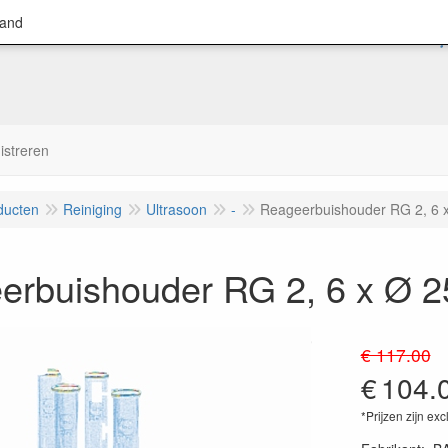
land
istreren
ducten
Reiniging
Ultrasoon
-
Reageerbuishouder RG 2, 6 
erbuishouder RG 2, 6 x Ø 
€ 117.00
€
104.
*Prijzen zijn exc