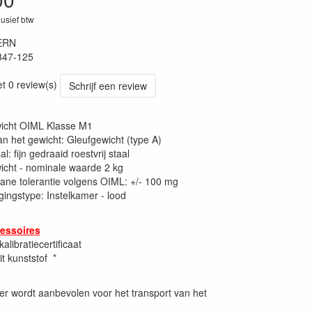
lusief btw
ERN
347-125
et 0 review(s)
Schrijf een review
wicht OIML Klasse M1
n het gewicht: Gleufgewicht (type A)
l: fijn gedraaid roestvrij staal
icht - nominale waarde 2 kg
ane tolerantie volgens OIML: +/- 100 mg
gingstype: Instelkamer - lood
essoires
alibratiecertificaat
it kunststof *
fer wordt aanbevolen voor het transport van het