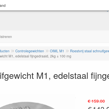
land
istreren
ducten
Controlegewichten
OIML M1
Roestvrij staal schnuifge
wicht M1, edelstaal fijngedraaid, 2kg ± 100 mg
fgewicht M1, edelstaal fijng
€ 159.00
€
142.