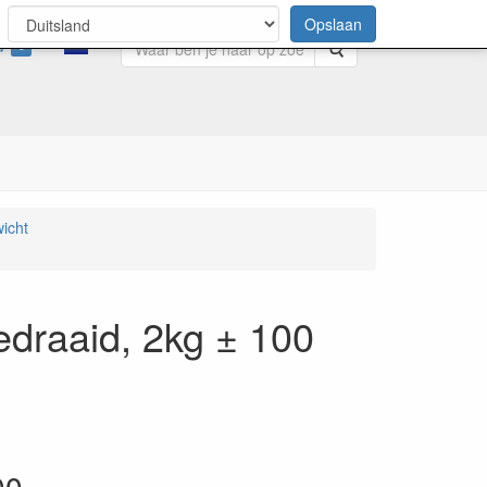
Opslaan
0
Zoeken
wicht
edraaid, 2kg ± 100
00