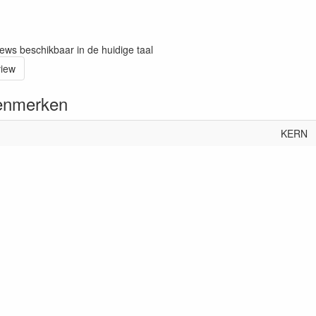
iews beschikbaar in de huidige taal
view
enmerken
KERN