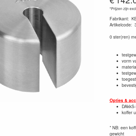
*Prijzen zijn exc
Fabrikant
:
K
Artikelcode
:
0 ster(ren) m
testge
vorm va
materiaa
testgew
toegest
bevesti
Opties & acc
DAkkS-k
koffer u
* NB: een kof
gewicht