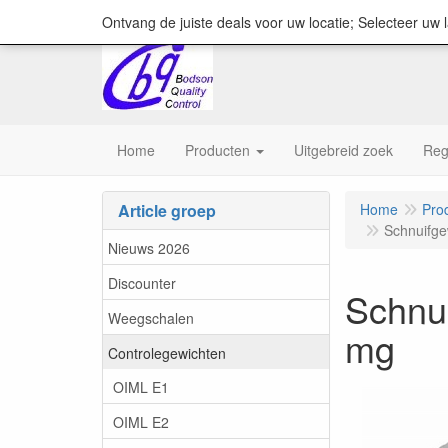
content="18/11/2025″/>
Ontvang de juiste deals voor uw locatie; Selecteer uw 
Home
Producten
Uitgebreid zoek
Reg
Article groep
Home
Pro
Schnuifge
Nieuws 2026
Discounter
Schnui
Weegschalen
mg
Controlegewichten
OIML E1
OIML E2