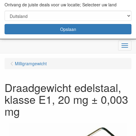
content="18/11/2025″/>
Ontvang de juiste deals voor uw locatie; Selecteer uw land
Opslaan
Menu
Milligramgewicht
Draadgewicht edelstaal,
klasse E1, 20 mg ± 0,003
mg