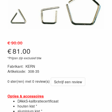
€ 90.00
€
81.00
*Prijzen zijn exclusief btw
Fabrikant
:
KERN
Artikelcode
:
308-35
0 ster(ren) met 0 review(s)
Schrijf een review
Opties & accessoires
DAkkS-kalibratiecertificaat
houten kist *
aluminium kist *