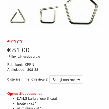
€ 90.00
€
81.00
*Prijzen zijn exclusief btw
Fabrikant
:
KERN
Artikelcode
:
308-38
0 ster(ren) met 0 review(s)
Schrijf een review
Opties & accessoires
DAkkS-kalibratiecertificaat
houten kist *
aluminium kist *