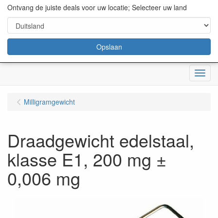
content="18/11/2025″/>
Ontvang de juiste deals voor uw locatie; Selecteer uw land
Opslaan
Menu
Milligramgewicht
Draadgewicht edelstaal,
klasse E1, 200 mg ±
0,006 mg