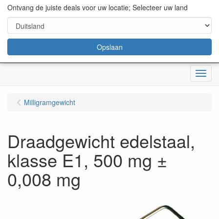
content="18/11/2025″/>
Ontvang de juiste deals voor uw locatie; Selecteer uw land
Opslaan
Menu
Milligramgewicht
Draadgewicht edelstaal,
klasse E1, 500 mg ±
0,008 mg