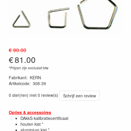
€ 90.00
€
81.00
*Prijzen zijn exclusief btw
Fabrikant
:
KERN
Artikelcode
:
308-39
0 ster(ren) met 0 review(s)
Schrijf een review
Opties & accessoires
DAkkS-kalibratiecertificaat
houten kist *
aluminium kist *