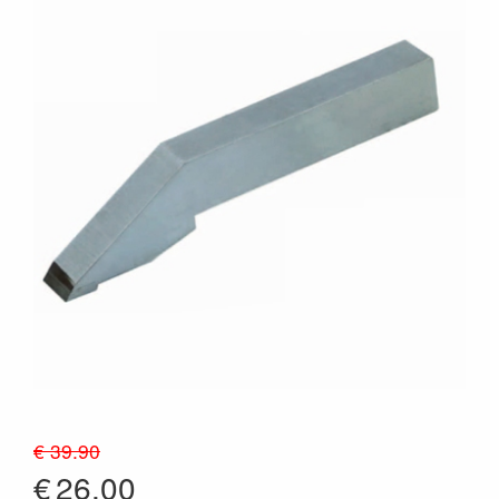
€ 39.90
€
26.00