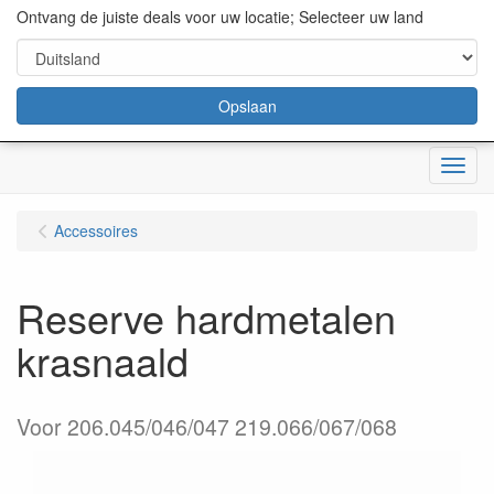
content="18/11/2025″/>
Ontvang de juiste deals voor uw locatie; Selecteer uw land
Opslaan
Menu
Accessoires
Reserve hardmetalen
krasnaald
Voor 206.045/046/047 219.066/067/068