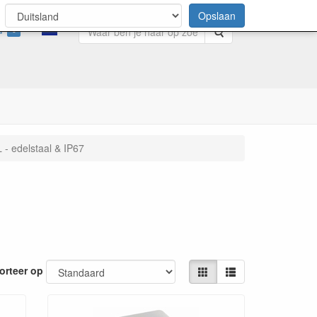
Opslaan
0
Zoeken
- edelstaal & IP67
orteer op