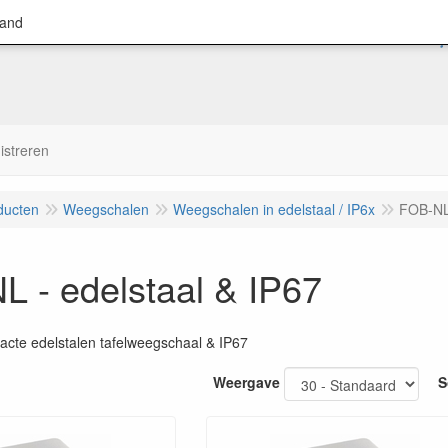
land
istreren
ducten
Weegschalen
Weegschalen in edelstaal / IP6x
FOB-NL 
 - edelstaal & IP67
cte edelstalen tafelweegschaal & IP67
Weergave
S