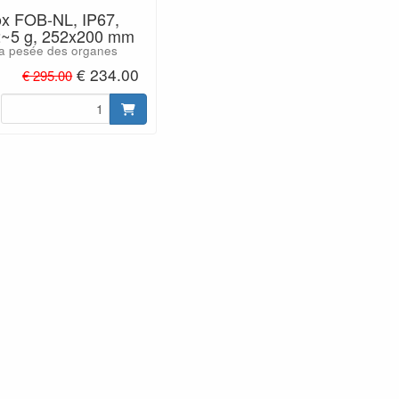
ox FOB-NL, IP67,
2~5 g, 252x200 mm
la pesée des organes
€ 234.00
€ 295.00