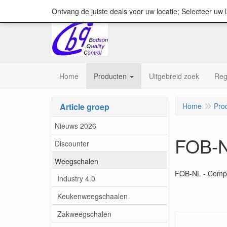
content="18/11/2025″/>
Ontvang de juiste deals voor uw locatie; Selecteer uw 
Home
Producten
Uitgebreid zoek
Reg
Article groep
Home
Pro
Nieuws 2026
FOB-NL
Discounter
Weegschalen
FOB-NL - Compa
Industry 4.0
Keukenweegschaalen
Zakweegschalen