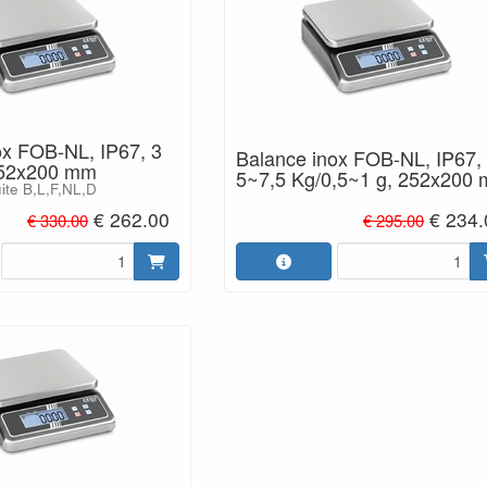
ox FOB-NL, IP67, 3
Balance inox FOB-NL, IP67,
252x200 mm
5~7,5 Kg/0,5~1 g, 252x200
uite B,L,F,NL,D
€ 262.00
€ 234.
€ 330.00
€ 295.00