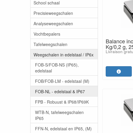
School schaal
Precisieweegschalen
Analyseweegschalen
Vochtbepalers
Balance in
Tafelweegschalen
Kg/0,2 g, 
Livraison grat
Weegschalen in edelstaal / IP6x
FOB-S/FOB-NS (IP65),
edelstaal
FOB/FOB-LM - edelstaal (M)
FOB-NL - edelstaal & IP67
FPB - Robuust & IP68/IP69K
WTB-N, tafelweegschalen
IP65
FFN-N, edelstaal en IP65, (M)