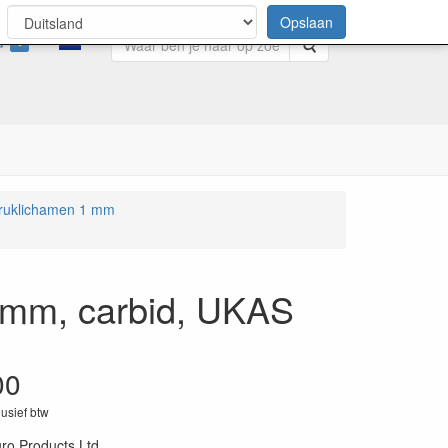
Opslaan
0
Zoeken
ndruklichamen 1 mm
1 mm, carbid, UKAS
00
lusief btw
ro Products Ltd