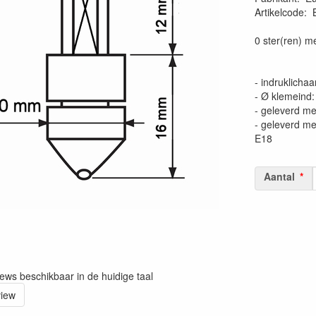
Artikelcode
:
0 ster(ren) m
- indruklicha
- Ø klemeind
- geleverd me
- geleverd m
E18
Aantal
iews beschikbaar in de huidige taal
view