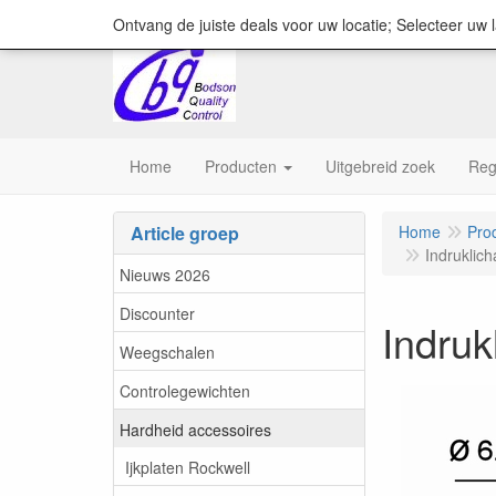
content="18/11/2025″/>
Ontvang de juiste deals voor uw locatie; Selecteer uw 
Home
Producten
Uitgebreid zoek
Reg
Article groep
Home
Pro
Indruklic
Nieuws 2026
Discounter
Indru
Weegschalen
Controlegewichten
Hardheid accessoires
Ijkplaten Rockwell