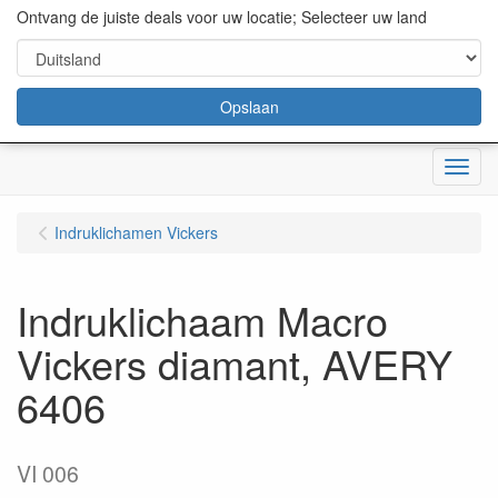
content="18/11/2025″/>
Ontvang de juiste deals voor uw locatie; Selecteer uw land
Opslaan
Menu
Indruklichamen Vickers
Indruklichaam Macro
Vickers diamant, AVERY
6406
VI 006