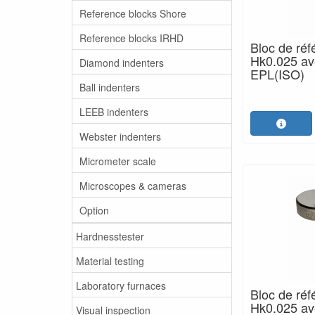
Reference blocks Shore
Reference blocks IRHD
Bloc de réf
Hk0.025 ave
Diamond indenters
EPL(ISO)
Ball indenters
LEEB indenters
Webster indenters
Micrometer scale
Microscopes & cameras
Option
Hardnesstester
Material testing
Laboratory furnaces
Bloc de réf
Hk0.025 ave
Visual inspection