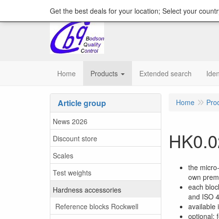
content="18/11/2025″/>
Get the best deals for your location; Select your countr
Home
Products
Extended search
Iden
Article group
Home
Pro
News 2026
HK0.0
Discount store
Scales
the micro
Test weights
own prem
each bloc
Hardness accessories
and ISO 
Reference blocks Rockwell
available
optional: 