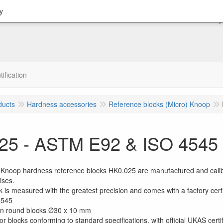
y
tification
ducts
Hardness accessories
Reference blocks (Micro) Knoop
25 - ASTM E92 & ISO 4545
-Knoop hardness reference blocks HK0.025 are manufactured and calib
ises.
k is measured with the greatest precision and comes with a factory cert
4545
 in round blocks Ø30 x 10 mm
for blocks conforming to standard specifications, with official UKAS certi