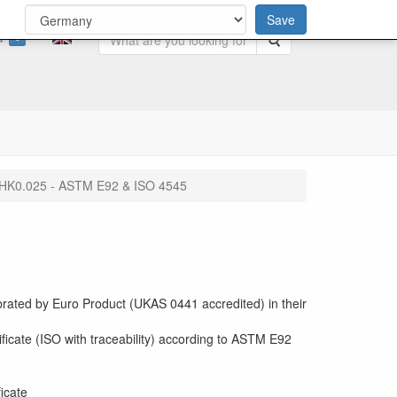
Save
0
Search
HK0.025 - ASTM E92 & ISO 4545
rated by Euro Product (UKAS 0441 accredited) in their
ificate (ISO with traceability) according to ASTM E92
ficate