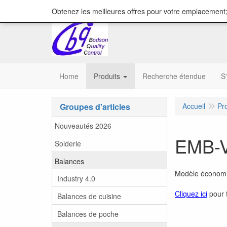
content="18/11/2025″/>
Obtenez les meilleures offres pour votre emplacement;
Home
Produits
Recherche étendue
S
Groupes d'articles
Accueil
Pr
Nouveautés 2026
EMB-V 
Solderie
Balances
Modèle économiq
Industry 4.0
Cliquez ici
pour 
Balances de cuisine
Balances de poche