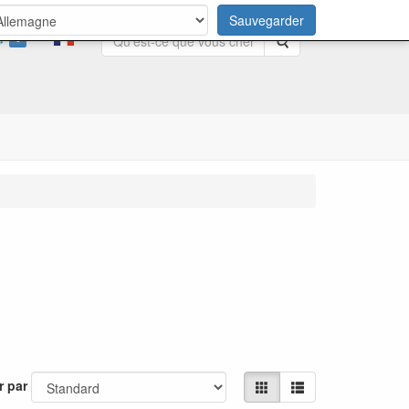
Sauvegarder
0
Rechercher
r par