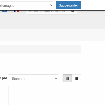
Sauvegarder
0
Rechercher
r par