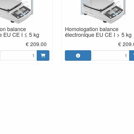
on balance
Homologation balance
e EU CE I ≤ 5 kg
électronique EU CE I > 5 kg
€ 209.00
€ 209.