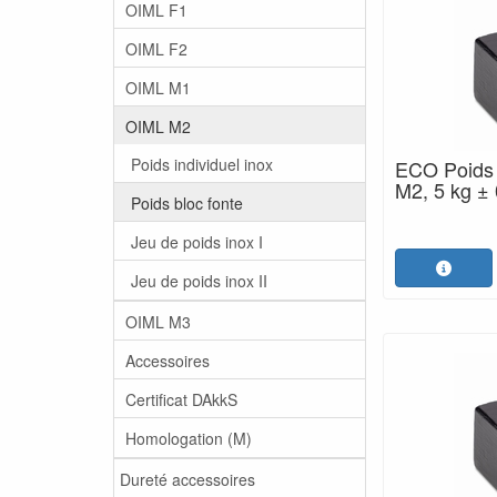
OIML F1
OIML F2
OIML M1
OIML M2
Poids individuel inox
ECO Poids 
M2, 5 kg ± 
Poids bloc fonte
Jeu de poids inox I
Jeu de poids inox II
OIML M3
Accessoires
Certificat DAkkS
Homologation (M)
Dureté accessoires