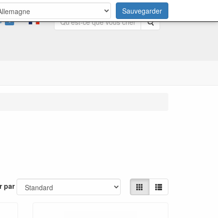
Sauvegarder
0
Rechercher
r par