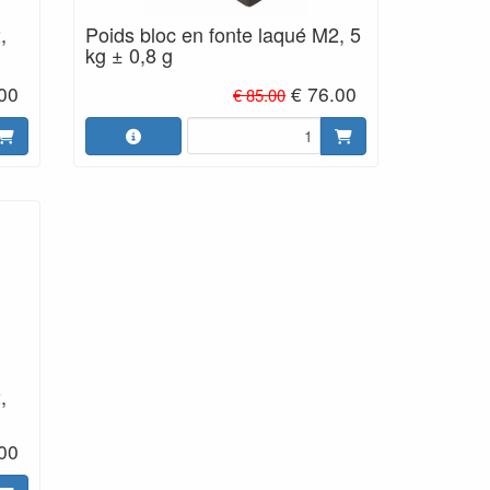
,
Poids bloc en fonte laqué M2, 5
kg ± 0,8 g
00
€ 76.00
€ 85.00
,
00