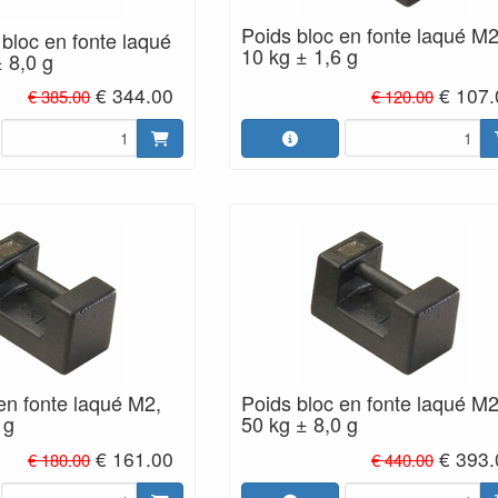
Poids bloc en fonte laqué M2
bloc en fonte laqué
10 kg ± 1,6 g
 8,0 g
€ 344.00
€ 107.
€ 385.00
€ 120.00
en fonte laqué M2,
Poids bloc en fonte laqué M2
 g
50 kg ± 8,0 g
€ 161.00
€ 393.
€ 180.00
€ 440.00