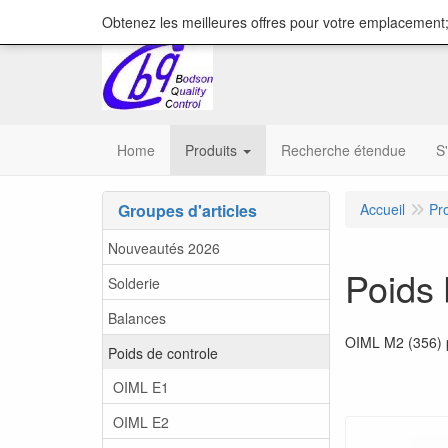
content="18/11/2025″/>
Obtenez les meilleures offres pour votre emplacement;
Home
Produits
Recherche étendue
S
Groupes d'articles
Accueil
Pr
Nouveautés 2026
Poids 
Solderie
Balances
OIML M2 (356) p
Poids de controle
OIML E1
OIML E2