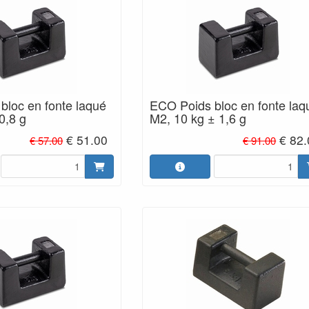
bloc en fonte laqué
ECO Poids bloc en fonte laq
0,8 g
M2, 10 kg ± 1,6 g
€ 51.00
€ 82
€ 57.00
€ 91.00