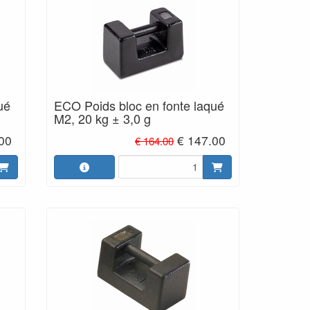
ué
ECO Poids bloc en fonte laqué
M2, 20 kg ± 3,0 g
.00
€ 147.00
€ 164.00