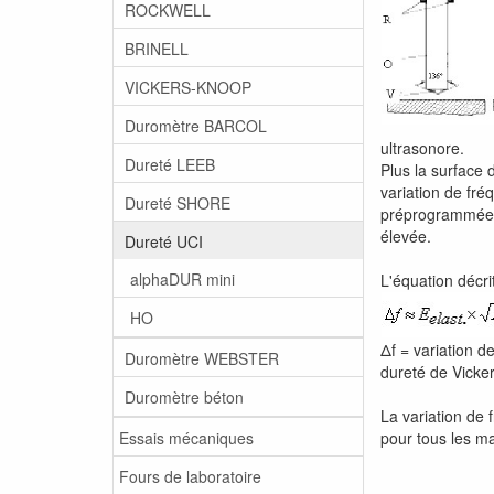
ROCKWELL
BRINELL
VICKERS-KNOOP
Duromètre BARCOL
ultrasonore.
Dureté LEEB
Plus la surface 
variation de fr
Dureté SHORE
préprogrammée es
élevée.
Dureté UCI
alphaDUR mini
L'équation décri
HO
Δf = variation d
Duromètre WEBSTER
dureté de Vicke
Duromètre béton
La variation de
Essais mécaniques
pour tous les m
Fours de laboratoire