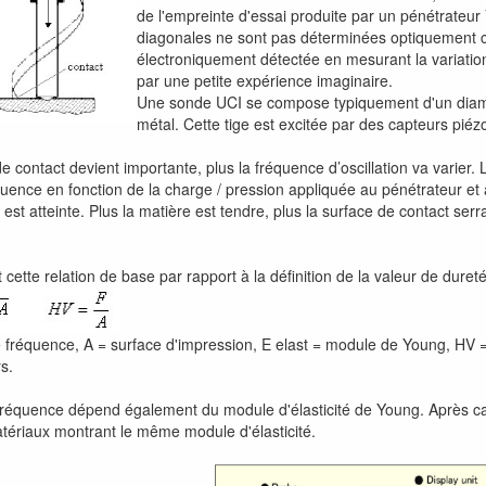
de l'empreinte d'essai produite par un pénétrateur
diagonales ne sont pas déterminées optiquement c
électroniquement détectée en mesurant la variation
par une petite expérience imaginaire.
Une sonde UCI se compose typiquement d'un diaman
métal. Cette tige est excitée par des capteurs piéz
de contact devient importante, plus la fréquence d’oscillation va vari
équence en fonction de la charge / pression appliquée au pénétrateur 
t atteinte. Plus la matière est tendre, plus la surface de contact serra
t cette relation de base par rapport à la définition de la valeur de duret
e fréquence, A = surface d'impression, E elast = module de Young, HV =
rs.
 fréquence dépend également du module d'élasticité de Young. Après c
atériaux montrant le même module d'élasticité.