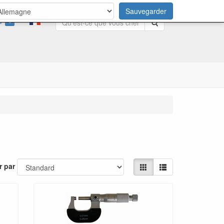
Sauvegarder
0
Rechercher
r par