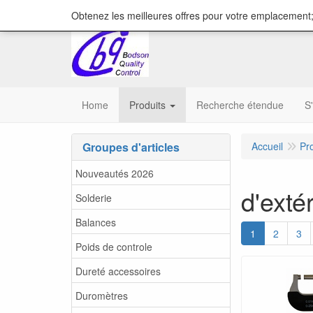
content="18/11/2025″/>
Obtenez les meilleures offres pour votre emplacement;
Home
Produits
Recherche étendue
S
Groupes d'articles
Accueil
Pr
Nouveautés 2026
d'exté
Solderie
Balances
1
2
3
Poids de controle
Dureté accessoires
Duromètres