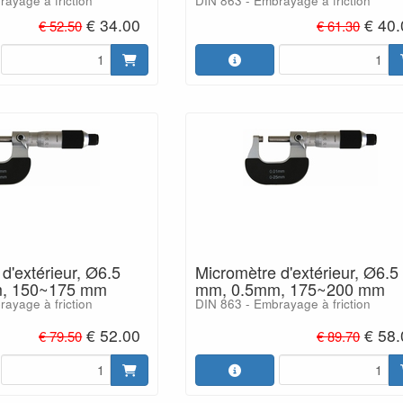
ayage à friction
DIN 863 - Embrayage à friction
€ 34.00
€ 40
€ 52.50
€ 61.30
d'extérieur, Ø6.5
Micromètre d'extérieur, Ø6.5
, 150~175 mm
mm, 0.5mm, 175~200 mm
ayage à friction
DIN 863 - Embrayage à friction
€ 52.00
€ 58
€ 79.50
€ 89.70