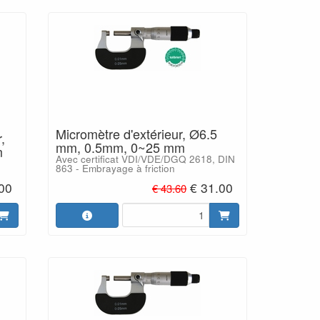
Micromètre d'extérieur, Ø6.5
,
mm, 0.5mm, 0~25 mm
m
Avec certificat VDI/VDE/DGQ 2618, DIN
863 - Embrayage à friction
00
€ 31.00
€ 43.60