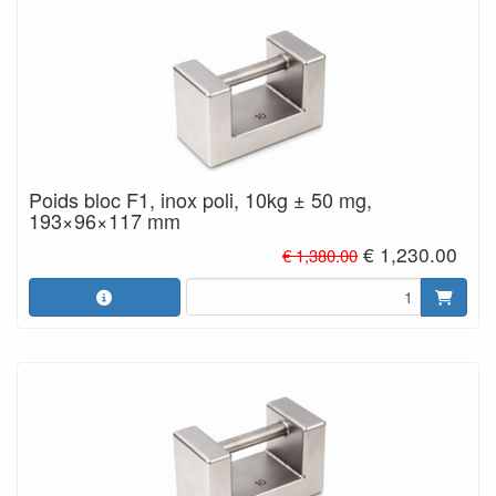
Poids bloc F1, inox poli, 10kg ± 50 mg,
193×96×117 mm
€ 1,230.00
€ 1,380.00