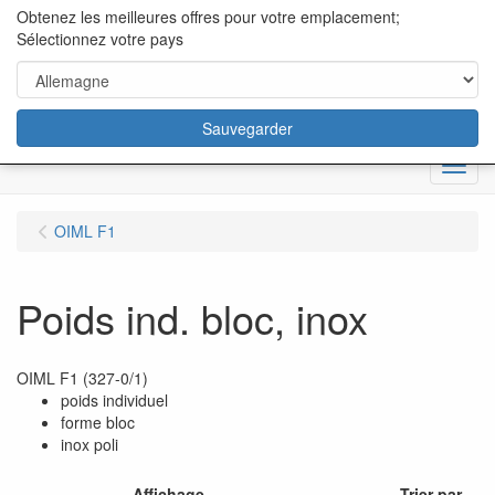
content="18/11/2025″/>
Obtenez les meilleures offres pour votre emplacement;
Sélectionnez votre pays
Sauvegarder
Menu
OIML F1
Poids ind. bloc, inox
OIML F1 (327-0/1)
poids individuel
forme bloc
inox poli
Affichage
Trier par