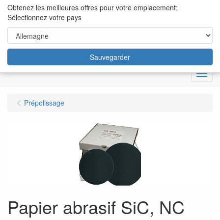
content="18/11/2025″/>
Obtenez les meilleures offres pour votre emplacement;
Sélectionnez votre pays
Sauvegarder
Menu
Prépolissage
Papier abrasif SiC, NC