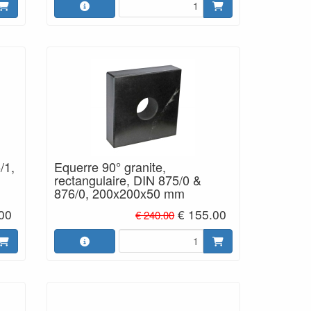
/1,
Equerre 90° granite,
rectangulaire, DIN 875/0 &
876/0, 200x200x50 mm
.00
€ 155.00
€ 240.00