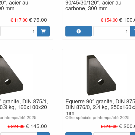
0°, acier au
90/45/30/120°, acier au
200 mm
carbone, 300 mm
€ 76.00
€ 100.
€ 117.00
€ 154.00
 granite, DIN 875/1,
Equerre 90° granite, DIN 875
 0.9 kg, 160x100x20
DIN 876/0, 2.4 kg, 250x160x
mm
 printemps/été 2025
Offre spéciale printemps/été 2025
€ 145.00
€ 200.
€ 224.00
€ 310.00