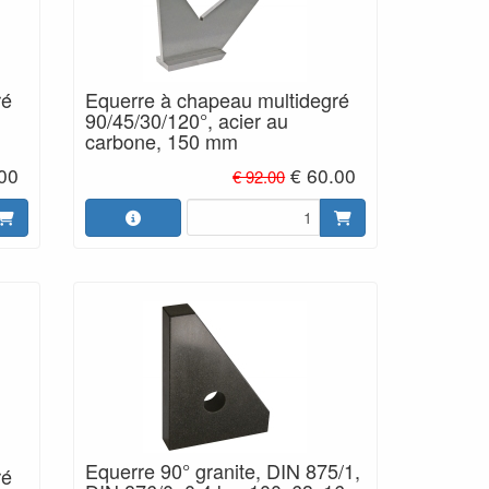
ré
Equerre à chapeau multidegré
90/45/30/120°, acier au
carbone, 150 mm
.00
€ 60.00
€ 92.00
Equerre 90° granite, DIN 875/1,
ré