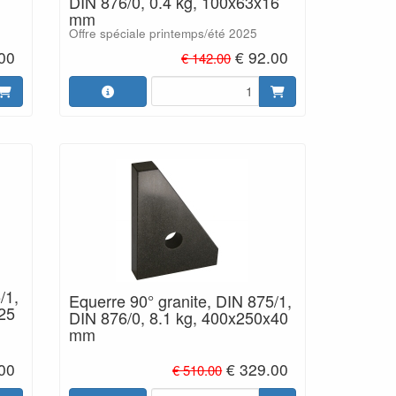
DIN 876/0, 0.4 kg, 100x63x16
mm
Offre spéciale printemps/été 2025
00
€ 92.00
€ 142.00
/1,
Equerre 90° granite, DIN 875/1,
25
DIN 876/0, 8.1 kg, 400x250x40
mm
00
€ 329.00
€ 510.00