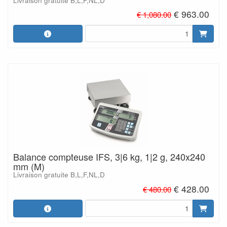
Livraison gratuite B,L,F,NL,D
€ 963.00
€ 1,080.00
Balance compteuse IFS, 3|6 kg, 1|2 g, 240x240
mm (M)
Livraison gratuite B,L,F,NL,D
€ 428.00
€ 480.00