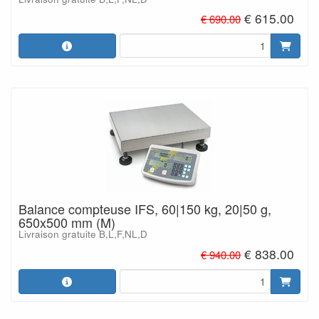
€ 615.00
€ 690.00
Balance compteuse IFS, 60|150 kg, 20|50 g,
650x500 mm (M)
Livraison gratuite B,L,F,NL,D
€ 838.00
€ 940.00