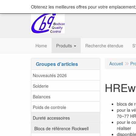
content="18/11/2025″/>
Obtenez les meilleures offres pour votre emplacement;
Home
Produits
Recherche étendue
S
Groupes d'articles
Accueil
Pr
Nouveautés 2026
HREw 
Solderie
Balances
blocs de 
Poids de controle
pour la vé
70~77 HR
Dureté accessoires
pour le c
réaliser
Blocs de référence Rockwell
disponibl