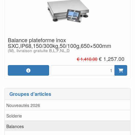
Balance plateforme inox
SXC,IP68,150/300kg,50/100g,650×500mm
(M), livraison gratuite B,L,F,NL,D
€ 1,257.00
€ 1,410.00
Groupes d'articles
Nouveautés 2026
Solderie
Balances