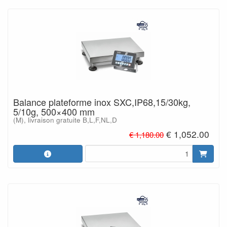
Balance plateforme inox SXC,IP68,15/30kg,
5/10g, 500×400 mm
(M), livraison gratuite B,L,F,NL,D
€ 1,052.00
€ 1,180.00