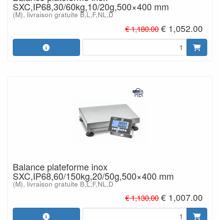
SXC,IP68,30/60kg,10/20g,500×400 mm
(M), livraison gratuite B,L,F,NL,D
€ 1,052.00
€ 1,180.00
Balance plateforme inox
SXC,IP68,60/150kg,20/50g,500×400 mm
(M), livraison gratuite B,L,F,NL,D
€ 1,007.00
€ 1,130.00