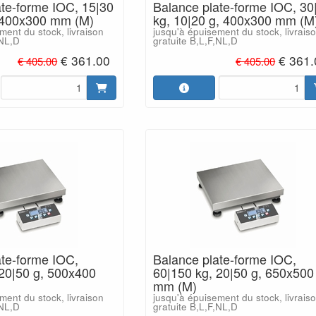
ate-forme IOC, 15|30
Balance plate-forme IOC, 30
, 400x300 mm (M)
kg, 10|20 g, 400x300 mm (M
ment du stock, livraison
jusqu'à épuisement du stock, livrais
,NL,D
gratuite B,L,F,NL,D
€ 361.00
€ 361.
€ 405.00
€ 405.00
ate-forme IOC,
Balance plate-forme IOC,
 20|50 g, 500x400
60|150 kg, 20|50 g, 650x500
mm (M)
ment du stock, livraison
jusqu'à épuisement du stock, livrais
,NL,D
gratuite B,L,F,NL,D