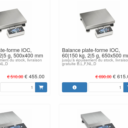
ate-forme IOC,
Balance plate-forme IOC,
 2|5 g, 500x400 mm
60|150 kg, 2|5 g, 650x500 
ment du stock, livraison
jusqu'à épuisement du stock, livrais
,NL,D
gratuite B,L,F,NL,D
€ 455.00
€ 615.
€ 510.00
€ 690.00