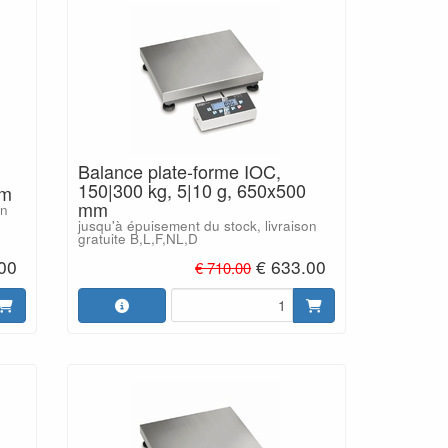
Balance plate-forme IOC,
150|300 kg, 5|10 g, 650x500
mm
mm
on
jusqu'à épuisement du stock, livraison
gratuite B,L,F,NL,D
00
€ 633.00
€ 710.00