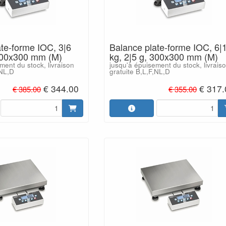
te-forme IOC, 3|6
Balance plate-forme IOC, 6|
 300x300 mm (M)
kg, 2|5 g, 300x300 mm (M)
ment du stock, livraison
jusqu'à épuisement du stock, livrais
,NL,D
gratuite B,L,F,NL,D
€ 344.00
€ 317.
€ 385.00
€ 355.00