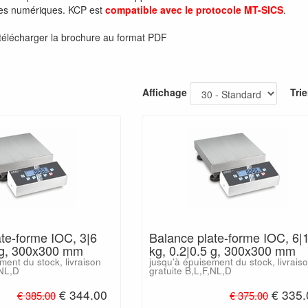
mes numériques. KCP est
compatible avec le protocole MT-SICS
.
télécharger la brochure au format PDF
Affichage
Trie
te-forme IOC, 3|6
Balance plate-forme IOC, 6|
2 g, 300x300 mm
kg, 0.2|0.5 g, 300x300 mm
ment du stock, livraison
jusqu'à épuisement du stock, livrais
,NL,D
gratuite B,L,F,NL,D
€ 344.00
€ 335.
€ 385.00
€ 375.00