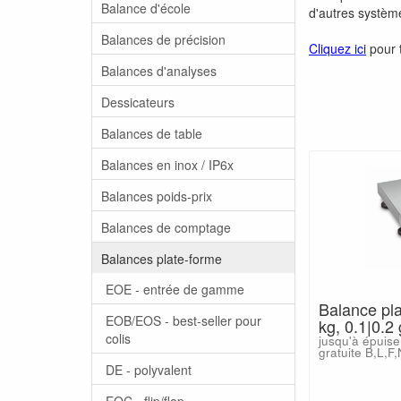
Balance d'école
d'autres systè
Balances de précision
Cliquez ici
pour 
Balances d'analyses
Dessicateurs
Balances de table
Balances en inox / IP6x
Balances poids-prix
Balances de comptage
Balances plate-forme
EOE - entrée de gamme
Balance pla
EOB/EOS - best-seller pour
kg, 0.1|0.
colis
jusqu'à épuise
gratuite B,L,F
DE - polyvalent
EOC - flip/flop