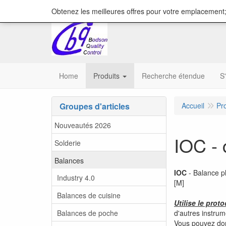
content="18/11/2025″/>
Obtenez les meilleures offres pour votre emplacement;
Home
Produits
Recherche étendue
S
Groupes d'articles
Accueil
Pr
Nouveautés 2026
IOC -
Solderie
Balances
IOC
- Balance p
Industry 4.0
[M]
Balances de cuisine
Utilise le pro
Balances de poche
d'autres instrum
Vous pouvez don