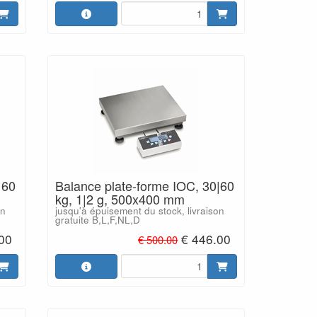
|60
Balance plate-forme IOC, 30|60
kg, 1|2 g, 500x400 mm
on
jusqu'à épuisement du stock, livraison
gratuite B,L,F,NL,D
00
€ 446.00
€ 500.00