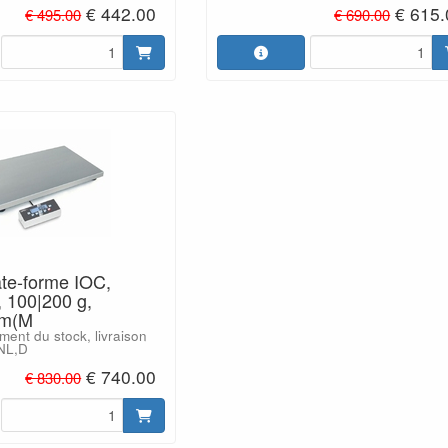
€ 442.00
€ 615.
€ 495.00
€ 690.00
ate-forme IOC,
 100|200 g,
mm(M
ment du stock, livraison
,NL,D
€ 740.00
€ 830.00