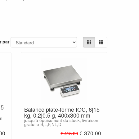
r par
15
Balance plate-forme IOC, 6|15
kg, 0.2|0.5 g, 400x300 mm
on
jusqu'à épuisement du stock, livraison
gratuite B,L,F,NL,D
00
€ 370.00
€ 415.00