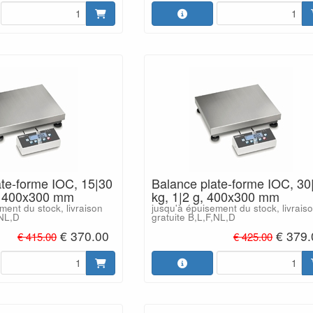
ate-forme IOC, 15|30
Balance plate-forme IOC, 30
g, 400x300 mm
kg, 1|2 g, 400x300 mm
ment du stock, livraison
jusqu'à épuisement du stock, livrais
,NL,D
gratuite B,L,F,NL,D
€ 370.00
€ 379.
€ 415.00
€ 425.00