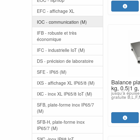
EFC - affichage XL
IOC - communication (M)
IFB - robuste et très
économique
IFC - industrielle IoT (M)
DS - précision de laboratoire
SFE - IP65 (M)
Balance pl
IXS - affichage XL IP65/8 (M)
kg, 0.5|1 
jusqu'à épuise
IXC - inox XL IP65/8 IoT (M)
gratuite B,L,F
SFB, plate-forme inox IP65/7
(M)
SFB-H, plate-forme inox
IP65/7 (M)
SXC -inox IP68 IoT