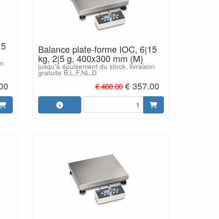
15
Balance plate-forme IOC, 6|15
kg, 2|5 g, 400x300 mm (M)
on
jusqu'à épuisement du stock, livraison
gratuite B,L,F,NL,D
00
€ 357.00
€ 400.00