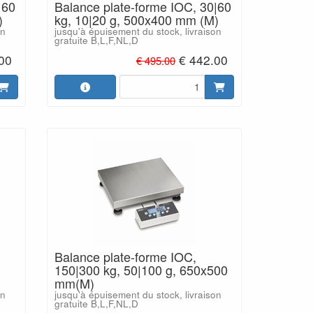
|60
Balance plate-forme IOC, 30|60
)
kg, 10|20 g, 500x400 mm (M)
on
jusqu'à épuisement du stock, livraison
gratuite B,L,F,NL,D
00
€ 442.00
€ 495.00
Balance plate-forme IOC,
150|300 kg, 50|100 g, 650x500
mm(M)
on
jusqu'à épuisement du stock, livraison
gratuite B,L,F,NL,D