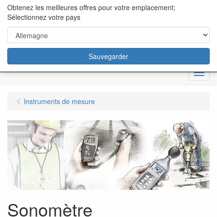
content="18/11/2025″/>
Obtenez les meilleures offres pour votre emplacement;
Sélectionnez votre pays
Sauvegarder
Menu
Instruments de mesure
Sonomètre