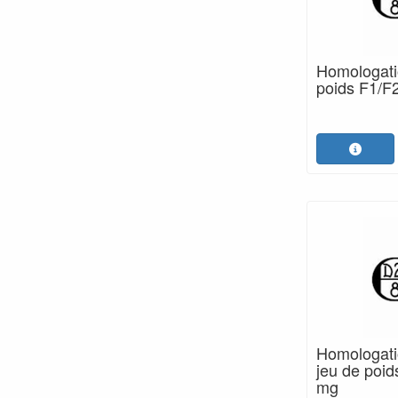
Homologatio
poids F1/F2
Homologatio
jeu de poi
mg