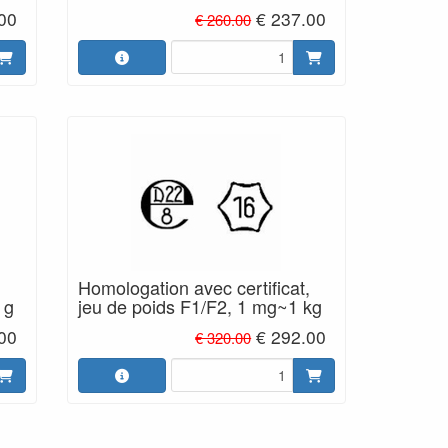
00
€ 237.00
€ 260.00
,
Homologation avec certificat,
 g
jeu de poids F1/F2, 1 mg~1 kg
00
€ 292.00
€ 320.00