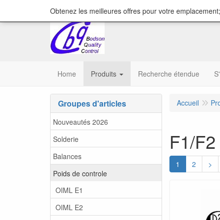
content="18/11/2025″/>
Obtenez les meilleures offres pour votre emplacement;
Home
Produits
Recherche étendue
S
Groupes d'articles
Accueil
Pr
Nouveautés 2026
F1/F2
Solderie
Balances
1
2
>
Poids de controle
OIML E1
OIML E2