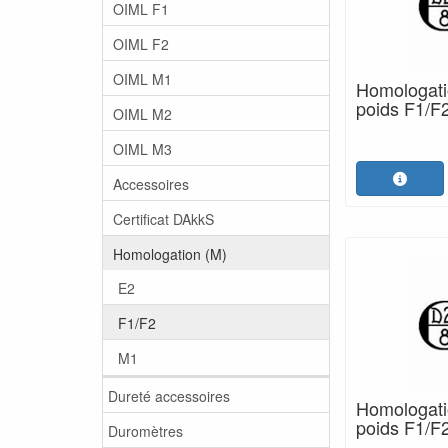
OIML F1
OIML F2
OIML M1
Homologatio
poids F1/F
OIML M2
OIML M3
Accessoires
Certificat DAkkS
Homologation (M)
E2
F1/F2
M1
Dureté accessoires
Homologatio
poids F1/F
Duromètres