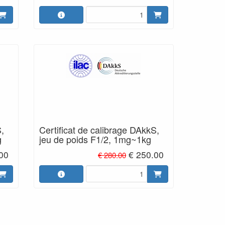
S,
Certificat de calibrage DAkkS,
g
jeu de poids F1/2, 1mg~1kg
00
€ 250.00
€ 280.00