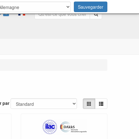
Sauvegarder
0
Rechercher
r par