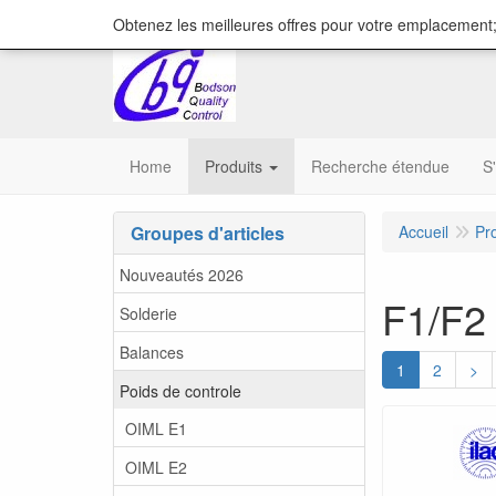
content="18/11/2025″/>
Obtenez les meilleures offres pour votre emplacement;
Home
Produits
Recherche étendue
S
Groupes d'articles
Accueil
Pr
Nouveautés 2026
F1/F2
Solderie
Balances
1
2
>
Poids de controle
OIML E1
OIML E2