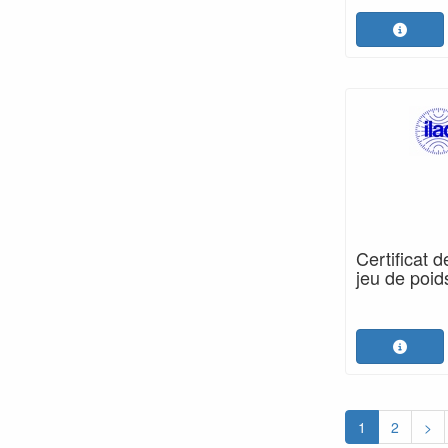
Certificat 
jeu de poi
1
2
>