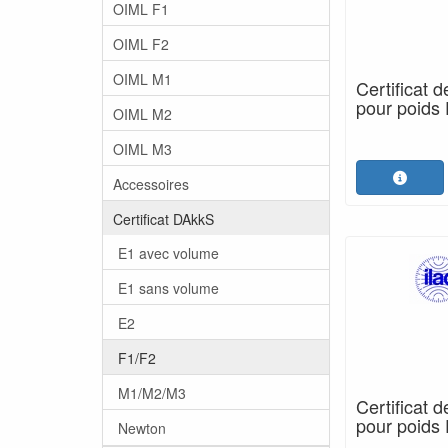
OIML F1
OIML F2
OIML M1
Certificat 
pour poids 
OIML M2
OIML M3
Accessoires
Certificat DAkkS
E1 avec volume
E1 sans volume
E2
F1/F2
M1/M2/M3
Certificat 
pour poids
Newton