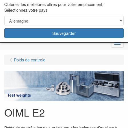
content="18/11/2025″/>
Obtenez les meilleures offres pour votre emplacement;
Sélectionnez votre pays
Sauvegarder
Menu
Poids de controle
OIML E2
Poids de contrôle les plus précis pour les balances d’analyse à