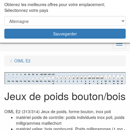
content="18/11/2025″/>
Obtenez les meilleures offres pour votre emplacement;
Sélectionnez votre pays
Sauvegarder
Menu
OIML E2
Jeux de poids bouton/bois
OIML E2 (313/314) Jeux de poids, forme bouton, inox poli
matériel poids de contrôle: poids individuels inox poli, poids
milligrammes maillechort
matériel valise: bois rembourré. Poids milligrammes (1 mg -