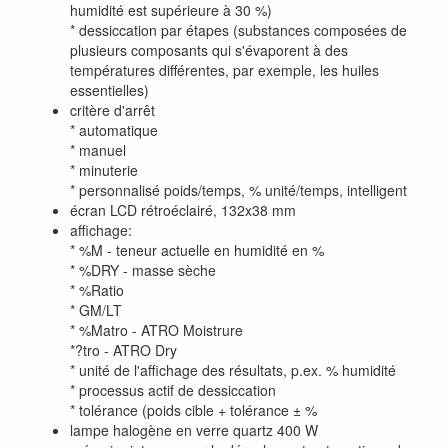
humidité est supérieure à 30 %)
* dessiccation par étapes (substances composées de
plusieurs composants qui s'évaporent à des
températures différentes, par exemple, les huiles
essentielles)
critère d'arrêt
* automatique
* manuel
* minuterie
* personnalisé poids/temps, % unité/temps, intelligent
écran LCD rétroéclairé, 132x38 mm
affichage:
* %M - teneur actuelle en humidité en %
* %DRY - masse sèche
* %Ratio
* GM/LT
* %Matro - ATRO Moistrure
*?tro - ATRO Dry
* unité de l'affichage des résultats, p.ex. % humidité
* processus actif de dessiccation
* tolérance (poids cible + tolérance ± %
lampe halogène en verre quartz 400 W