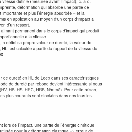
 vitesse définie (mesurée avant l’impact), c.-à-d.
empreinte, déformation qui absorbe une partie de
t importante et plus l’énergie absorbée – et la
 mis en application au moyen d'un corps d'impact a
yen d’un ressort.
it aimant permanent dans le corps d'impact qui produit
oportionnelle à la vitesse.
 a défini sa propre valeur de dureté, la valeur de
HL, est calculée à partir du rapport de la vitesse de
00
eur de dureté en HL de Leeb dans ses caractéristiques
thode de dureté par rebond devient intéressante si nous
 (HV, HB, HS, HRC, HRB, N/mm2). Pour cette raison,
les plus courants sont stockées dans des tous les
t lors de l’impact, une partie de l’énergie cinétique
 utilisée pour la déformation plastique => erreur de