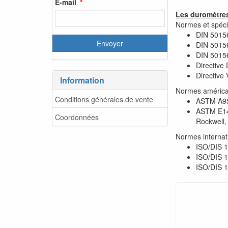
E-mail
Les duromètre
Normes et spéci
DIN 50156
DIN 50156
DIN 50156
Directive
Directive
Information
Normes américa
Conditions générales de vente
ASTM A956
ASTM E140
Coordonnées
Rockwell,
Normes internat
ISO/DIS 1
ISO/DIS 16
ISO/DIS 1