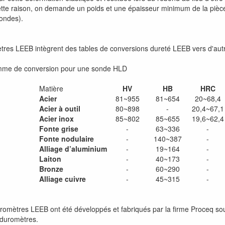
tte raison, on demande un poids et une épaisseur minimum de la pièce q
sondes).
tres LEEB intègrent des tables de conversions dureté LEEB vers d'autre
me de conversion pour une sonde HLD
Matière
HV
HB
HRC
Acier
81~955
81~654
20~68,4
Acier à outil
80~898
-
20,4~67,1
Acier inox
85~802
85~655
19,6~62,4
Fonte grise
-
63~336
-
Fonte nodulaire
-
140~387
-
Alliage d’aluminium
-
19~164
-
Laiton
-
40~173
-
Bronze
-
60~290
-
Alliage cuivre
-
45~315
-
romètres LEEB ont été développés et fabriqués par la firme Proceq sous
 duromètres.