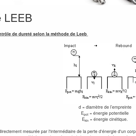
é LEEB
ntrôle de dureté selon la méthode de Leeb
d = diamètre de l’empreinte
E
= énergie potentielle
pot
E
= énergie cinétique.
kin
directement mesurée par l'intermédiaire de la perte d'énergie d'un corps 