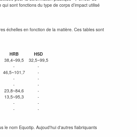
ui sont fonctions du type de corps d’impact utilisé
s échelles en fonction de la matière. Ces tables sont
HRB
HSD
38,4~99,5
32,5~99,5
-
-
46,5~101,7
-
-
-
-
-
23,8~84,6
-
13,5~95,3
-
-
-
-
-
 le nom Equotip. Aujoud'hui d'autres fiabriquants