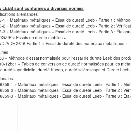
s LEEB sont conformes à diverses normes
fications allemandes
-1 « Matériaux métalliques – Essai de dureté Leeb - Partie 1 : Méthod
-2 « Matériaux métalliques – Essai de dureté Leeb - Partie 2 : Vérifica
-3 « Matériaux métalliques – Essai de dureté Leeb - Partie 3 : Étalon
 DGZfP « Essais de dureté mobiles »
 VDI/VDE 2616 Partie 1 « Essai de dureté des matériaux métalliques »
ines :
 « Méthode d'essai normalisée pour l'essai de dureté Leeb des produi
-12be1 « Tables de conversion de dureté normalisées pour les métaux ;
 dureté superficielle, dureté Knoop, dureté scléroscope et Dureté Leeb
ionales
6859-1 « Matériaux métalliques - Essai de dureté Leeb - Partie 1 : Mét
859-2 « Matériaux métalliques - Essai de dureté Leeb - Partie 2 : Vérif
6859-3 « Matériaux métalliques - Essai de dureté Leeb - Partie 3 : Éta