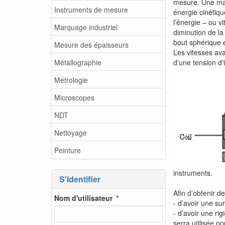
mesure. Une mass
Instruments de mesure
énergie cinétiqu
l’énergie – ou v
Marquage industriel
diminution de la
bout sphérique e
Mesure des épaisseurs
Les vitesses ava
Métallographie
d'une tension d'
Métrologie
Microscopes
NDT
Nettoyage
Peinture
instruments.
S'identifier
Afin d’obtenir de
Nom d'utilisateur
- d’avoir une su
- d’avoir une rig
serra utilisée p