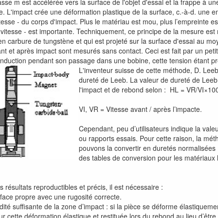
e m est accélérée vers la surface de l'objet d'essai et la frappe à une
e. L'impact crée une déformation plastique de la surface, c.-à-d. une 
itesse - du corps d'impact. Plus le matériau est mou, plus l’empreinte es
 vitesse - est importante. Techniquement, ce principe de la mesure est
n carbure de tungstène et qui est projeté sur la surface d'essai au mo
nt et après impact sont mesurés sans contact. Ceci est fait par un pet
induction pendant son passage dans une bobine, cette tension étant pr
L'inventeur suisse de cette méthode, D. Leeb,
dureté de Leeb. La valeur de dureté de Leeb, 
l'impact et de rebond selon : HL = VR/VI×10
VI, VR = Vitesse avant / après l’impacte.
Cependant, peu d’utilisateurs indique la val
ou rapports essais. Pour cette raison, la mé
pouvons la convertir en duretés normalisées
des tables de conversion pour les matériaux 
s résultats reproductibles et précis, il est nécessaire :
rface propre avec une rugosité correcte.
idité suffisante de la zone d’impact : si la pièce se déforme élastiquemen
our cette déformation élastique et restituée lors du rebond au lieu d’être