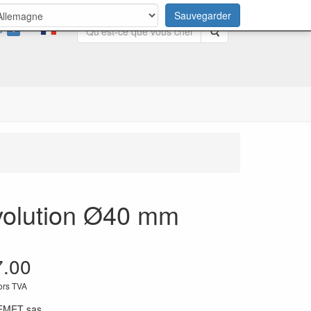
Sauvegarder
0
Rechercher
volution Ø40 mm
7.00
hors TVA
EMET sas