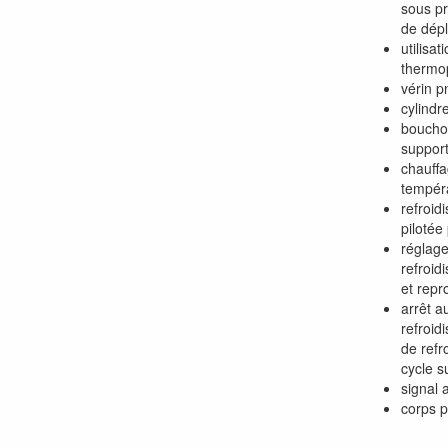
sous pr
de dépl
utilisa
thermop
vérin p
cylindr
bouchon
support
chauffa
tempéra
refroi
pilotée
réglage
refroid
et repr
arrêt a
refroid
de refr
cycle s
signal 
corps p