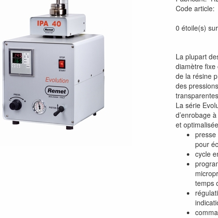
Code article
0 étoile(s) sur
La plupart de
diamètre fixe
de la résine 
des pressions
transparentes
La série Evol
d’enrobage à
et optimalisée
presse
pour éc
cycle e
program
micropr
temps d
régulat
indicat
comman