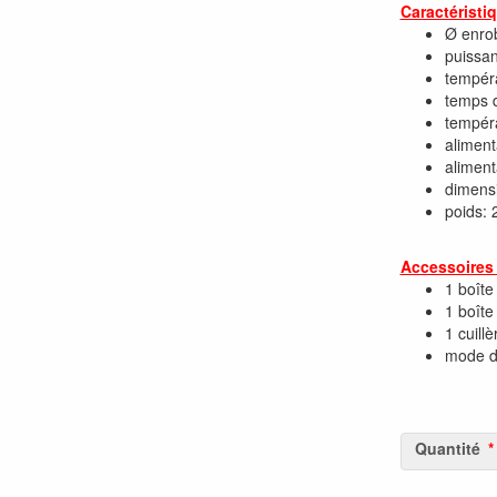
Caractéristi
Ø enro
puissa
tempér
temps d
tempéra
aliment
aliment
dimens
poids: 
Accessoires 
1 boîte
1 boîte
1 cuill
mode d’
Quantité