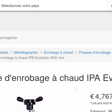
 Sélectionnez votre pays
'enregistrer
oduits
Métallographie
Enrobage à chaud
Presses d'enrobage
enrobage à chaud IPA Evolution Ø40 mm
e d'enrobage à chaud IPA E
€
4,76
*Les prix sont 
Fabricant
:
R