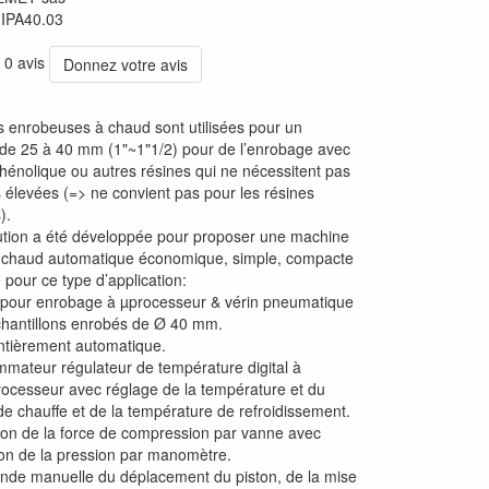
:
IPA40.03
 0 avis
Donnez votre avis
s enrobeuses à chaud sont utilisées pour un
 de 25 à 40 mm (1"~1"1/2) pour de l’enrobage avec
phénolique ou autres résines qui ne nécessitent pas
 élevées (=> ne convient pas pour les résines
).
ution a été développée pour proposer une machine
 chaud automatique économique, simple, compacte
 pour ce type d’application:
 pour enrobage à µprocesseur & vérin pneumatique
hantillons enrobés de Ø 40 mm.
ntièrement automatique.
mateur régulateur de température digital à
ocesseur avec réglage de la température et du
e chauffe et de la température de refroidissement.
ion de la force de compression par vanne avec
ion de la pression par manomètre.
de manuelle du déplacement du piston, de la mise