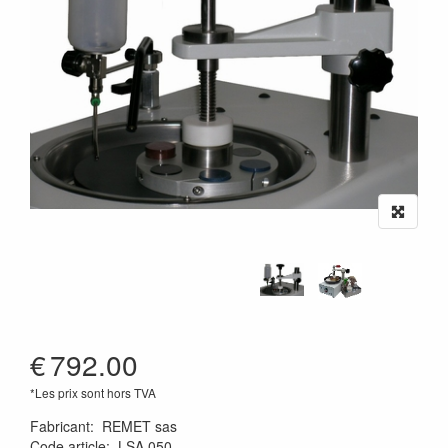
€
792.00
*Les prix sont hors TVA
Fabricant
:
REMET sas
Code article
:
LSA.050